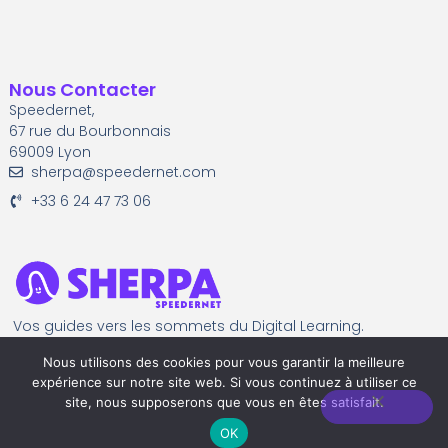
Nous Contacter
Speedernet,
67 rue du Bourbonnais
69009 Lyon
sherpa@speedernet.com
+33 6 24 47 73 06
Vos guides vers les sommets du Digital Learning.
Nous utilisons des cookies pour vous garantir la meilleure
expérience sur notre site web. Si vous continuez à utiliser ce
Quick Links
site, nous supposerons que vous en êtes satisfait.
Mentions légales
OK
© Speedernet Sherpa 2024