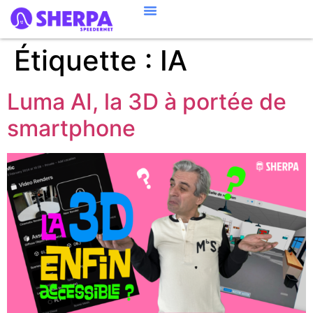
Étiquette :
IA
Luma AI, la 3D à portée de
smartphone