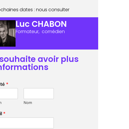
ochaines dates : nous consulter
Luc CHABON
Formateur, comédien
 souhaite avoir plus
informations
ité
*
m
Nom
il
*