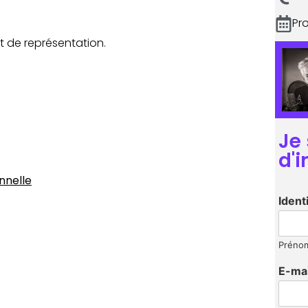
Pr
et de représentation.
Je
d'
nnelle
Ident
Préno
E-ma